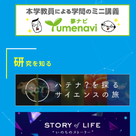
研
究を知る