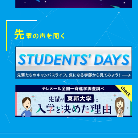
先
輩の声を聞く