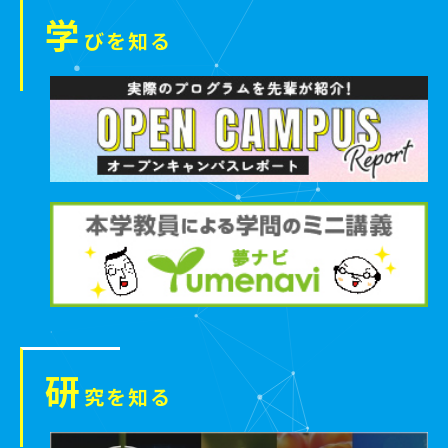
学
びを知る
研
究を知る