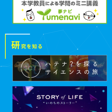
研
究を知る