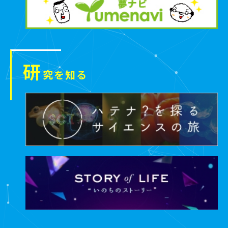
研
究を知る