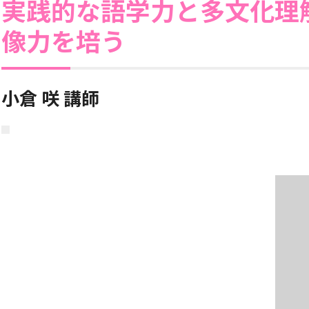
実践的な語学力と多文化理
像力を培う
小倉 咲 講師