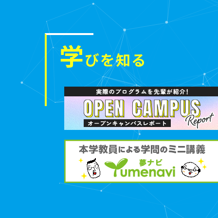
学
びを知る