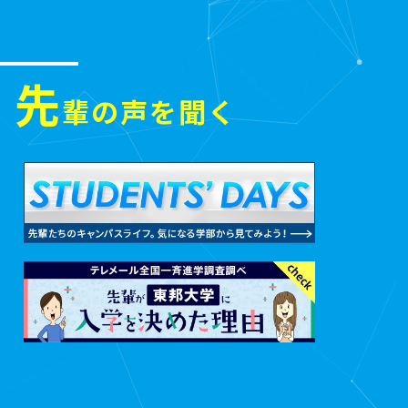
先
輩の声を聞く