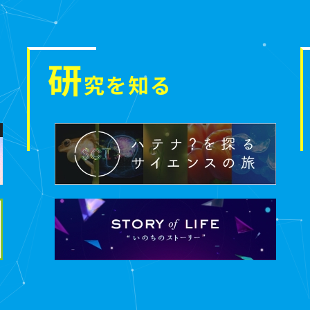
研
究を知る