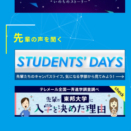
先
輩の声を聞く