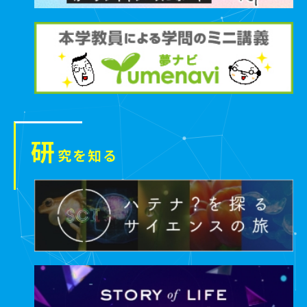
研
究を知る