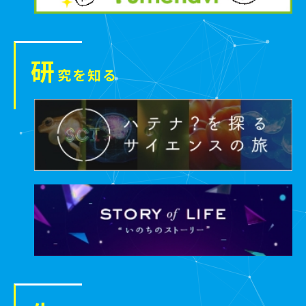
研
究を知る