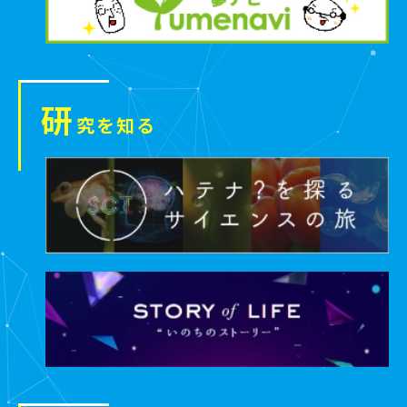
研
究を知る