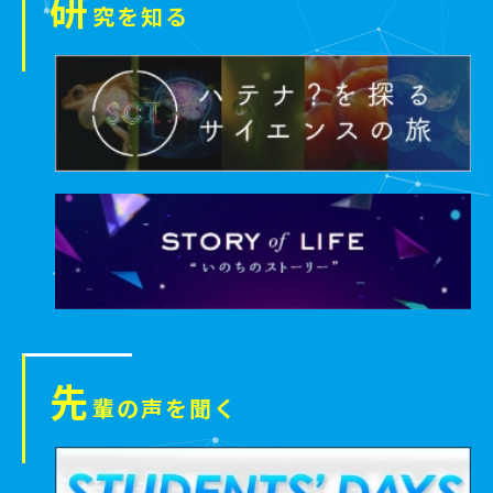
研
究を知る
先
輩の声を聞く