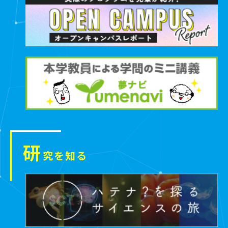
研
究を知る