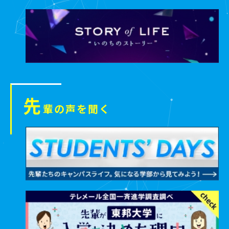
先
輩の声を聞く